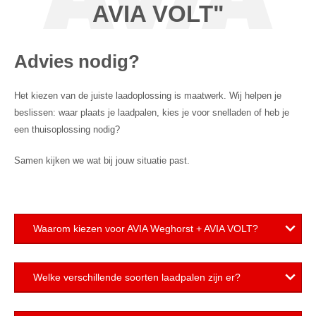
AVIA VOLT"
Advies nodig?
Het kiezen van de juiste laadoplossing is maatwerk. Wij helpen je
beslissen: waar plaats je laadpalen, kies je voor snelladen of heb je
een thuisoplossing nodig?
Samen kijken we wat bij jouw situatie past.
Waarom kiezen voor AVIA Weghorst + AVIA VOLT?
Jouw bedrijf verdient een partner die meer biedt dan alleen
Welke verschillende soorten laadpalen zijn er?
laadpalen. Bij AVIA Weghorst + AVIA VOLT krijg je een
totaaloplossing: van deskundig advies tot service waarop je