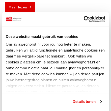
Meer lezen
Zakelijk AC-laden: betrouwbaar,
slim en schaalbaar
Deze website maakt gebruik van cookies
Voor dagelijks laden op bijvoorbeeld kantoor of bedrijventerrein is een
Om aviaweghorst.nl voor jou nog beter te maken,
betrouwbare AC-laadoplossing onmisbaar. Onze zakelijke AC-
gebruiken wij altijd functionele en analytische cookies (en
laadpalen combineren slimme technologie met een strak design:
daarmee vergelijkbare technieken). Ook willen we
perfect passend in iedere professionele omgeving.
cookies plaatsen om je bezoek aan aviaweghorst.nl en
onze communicatie naar jou makkelijker en persoonlijker
Dankzij dynamische load-balancing wordt het beschikbare vermogen
te maken. Met deze cookies kunnen wij en derde partijen
verdeeld over meerdere voertuigen. Of het nu gaat om medewerkers,
jouw internetgedrag binnen en buiten aviaweghorst.nl
bezoekers of een wagenpark: deze oplossing is efficiënt,
volgen en verzamelen. Hiermee passen wij en derden
toekomstgericht en makkelijk te beheren via ons online platform.
onze website, app, advertenties en communicatie aan
jouw interesses aan. Door op ‘alles toestaan’ te klikken
Details tonen
ga je hiermee akkoord. Je kunt je cookievoorkeuren altijd
weer aanpassen.