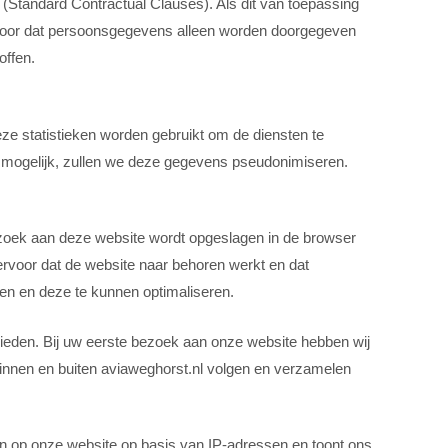
Standard Contractual Clauses). Als dit van toepassing
 ervoor dat persoonsgegevens alleen worden doorgegeven
offen.
e statistieken worden gebruikt om de diensten te
r mogelijk, zullen we deze gegevens pseudonimiseren.
 bezoek aan deze website wordt opgeslagen in de browser
ervoor dat de website naar behoren werkt en dat
en en deze te kunnen optimaliseren.
eden. Bij uw eerste bezoek aan onze website hebben wij
binnen en buiten aviaweghorst.nl volgen en verzamelen
n op onze website op basis van IP-adressen en toont ons