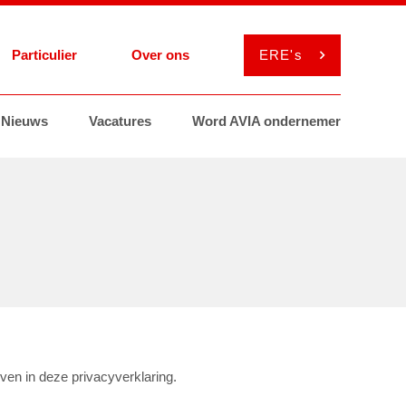
Particulier
Over ons
ERE's
el
Nieuws
Services
Services
Vacatures
Smeermiddelen
Smeermiddelen
Word AVIA ondernemer
ViaAVIA
MyAVIA
ven in deze privacyverklaring.