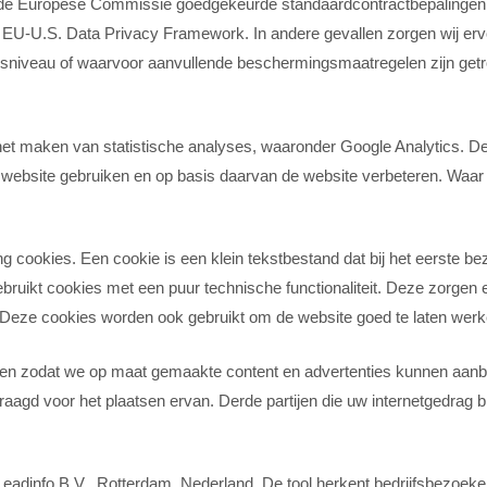
r de Europese Commissie goedgekeurde standaardcontractbepalingen (
r het EU-U.S. Data Privacy Framework. In andere gevallen zorgen wij
sniveau of waarvoor aanvullende beschermingsmaatregelen zijn getr
t maken van statistische analyses, waaronder Google Analytics. Dez
 website gebruiken en op basis daarvan de website verbeteren. Waa
ing cookies. Een cookie is een klein tekstbestand dat bij het eerste
ruikt cookies met een puur technische functionaliteit. Deze zorgen 
 Deze cookies worden ook gebruikt om de website goed te laten werk
den zodat we op maat gemaakte content en advertenties kunnen aanbi
agd voor het plaatsen ervan. Derde partijen die uw internetgedrag 
adinfo B.V., Rotterdam, Nederland. De tool herkent bedrijfsbezoeke