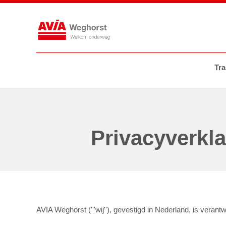
Tankstations
AVIA VOLT
AVIA
Tra
Privacyverkla
AVIA Weghorst ('''wij''), gevestigd in Nederland, is ver