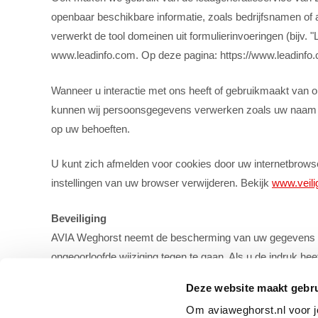
openbaar beschikbare informatie, zoals bedrijfsnamen of 
verwerkt de tool domeinen uit formulierinvoeringen (bijv.
www.leadinfo.com. Op deze pagina: https://www.leadinfo.co
Wanneer u interactie met ons heeft of gebruikmaakt van on
kunnen wij persoonsgegevens verwerken zoals uw naam en
op uw behoeften.
U kunt zich afmelden voor cookies door uw internetbrowser
instellingen van uw browser verwijderen. Bekijk
www.veilig
Beveiliging
‍AVIA Weghorst neemt de bescherming van uw gegevens 
ongeoorloofde wijziging tegen te gaan. Als u de indruk hee
Deze website maakt gebru
Websites en diensten van derden
Om aviaweghorst.nl voor jo
Deze privacyverklaring is niet van toepassing op website