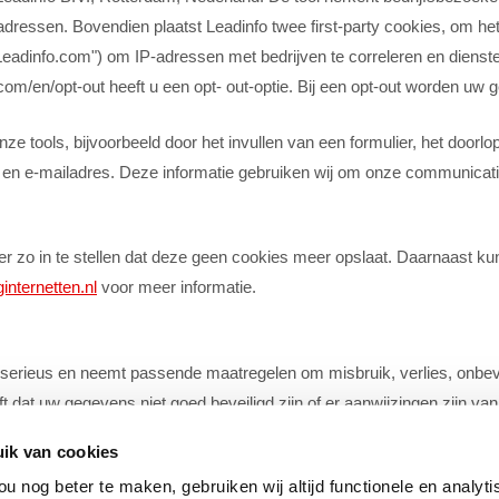
adressen. Bovendien plaatst Leadinfo twee first-party cookies, om h
 "Leadinfo.com") om IP-adressen met bedrijven te correleren en dienst
m/en/opt-out heeft u een opt- out-optie. Bij een opt-out worden uw g
ze tools, bijvoorbeeld door het invullen van een formulier, het door
 e-mailadres. Deze informatie gebruiken wij om onze communicatie 
 zo in te stellen dat deze geen cookies meer opslaat. Daarnaast kunt
internetten.nl
voor meer informatie.
serieus en neemt passende maatregelen om misbruik, verlies, onb
ft dat uw gegevens niet goed beveiligd zijn of er aanwijzingen zijn v
ik van cookies
u nog beter te maken, gebruiken wij altijd functionele en analyt
s van derden die worden bezocht via links. We kunnen niet garandere