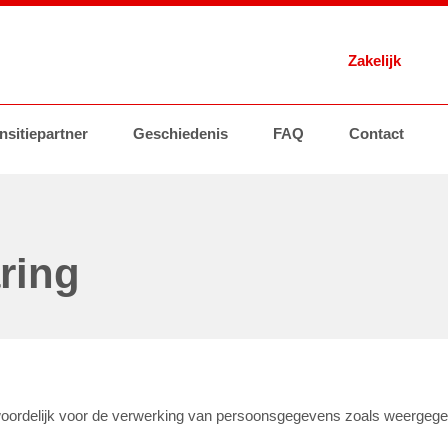
Zakelijk
 Energie
nsitiepartner
Brandstoffen
Geschiedenis
Tankstations
AVIA Card
FAQ
Contact
Brandstoffen
Groothand
ring
antwoordelijk voor de verwerking van persoonsgegevens zoals weergege