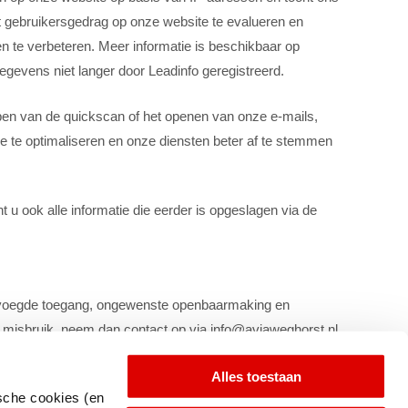
et gebruikersgedrag op onze website te evalueren en
en te verbeteren. Meer informatie is beschikbaar op
egevens niet langer door Leadinfo geregistreerd.
lopen van de quickscan of het openen van onze e-mails,
te optimaliseren en onze diensten beter af te stemmen
 u ook alle informatie die eerder is opgeslagen via de
evoegde toegang, ongewenste openbaarmaking en
an misbruik, neem dan contact op via info@aviaweghorst.nl.
Alles toestaan
ische cookies (en
n dat deze derden uw persoonlijke gegevens veilig en