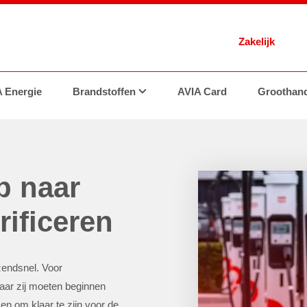
Zakelijk
 Energie
nsitiepartner
Brandstoffen
Geschiedenis
Tankstations
AVIA Card
FAQ
Contact
Brandstoffen
Groothand
p naar
trificeren
azendsnel. Voor
waar zij moeten beginnen
n om klaar te zijn voor de