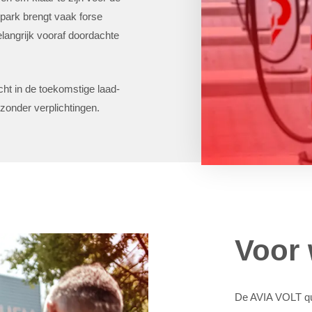
npark brengt vaak forse
elangrijk vooraf doordachte
cht in de toekomstige laad-
onder verplichtingen.
Voor 
De AVIA VOLT qui