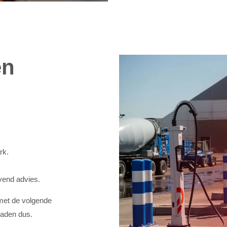
en
rk.
jvend advies.
 met de volgende
laden dus.