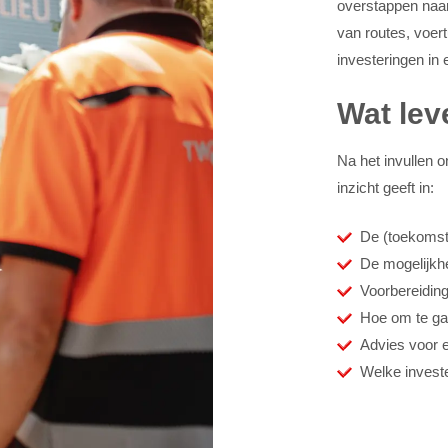
overstappen naar
van routes, voer
investeringen in
Wat lev
Na het invullen 
inzicht geeft in:
De (toekomst
De mogelijkh
Voorbereidinge
Hoe om te ga
Advies voor e
Welke investe