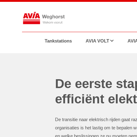
Tankstations
AVIA VOLT
AVIA
Tra
De eerste sta
efficiënt elek
De transitie naar elektrisch rijden gaat r
organisaties is het lastig om te bepalen 
en welke beslissingen ze nu moeten neme