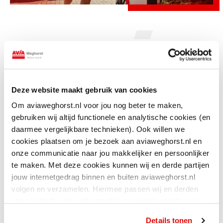
"Een
verplaatsbare
snellader"
Deze website maakt gebruik van cookies
Om aviaweghorst.nl voor jou nog beter te maken,
Alle snelladers van AVIA VOLT
gebruiken wij altijd functionele en analytische cookies (en
daarmee vergelijkbare technieken). Ook willen we
cookies plaatsen om je bezoek aan aviaweghorst.nl en
onze communicatie naar jou makkelijker en persoonlijker
te maken. Met deze cookies kunnen wij en derde partijen
jouw internetgedrag binnen en buiten aviaweghorst.nl
volgen en verzamelen. Hiermee passen wij en derden
onze website, app, advertenties en communicatie aan
jouw interesses aan. Door op ‘alles toestaan’ te klikken
Details tonen