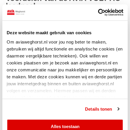
laadpaal
Voordelen voor de werkgever
Correcte registratie van laadsessies via laadpas autorisatie.
Inzicht in laadsessies en stroomverbruik.
Deze website maakt gebruik van cookies
Mogelijkheid om de laadpaal open te stellen voor derden.
Om aviaweghorst.nl voor jou nog beter te maken,
Voorbereid op de nieuwste generatie elektrische auto's.
gebruiken wij altijd functionele en analytische cookies (en
daarmee vergelijkbare technieken). Ook willen we
cookies plaatsen om je bezoek aan aviaweghorst.nl en
Voordelen voor de werknemer
onze communicatie naar jou makkelijker en persoonlijker
Eenvoudig toegang via een persoonlijke laadpas.
te maken. Met deze cookies kunnen wij en derde partijen
Inzicht in laadsessies en stroomverbruik.
jouw internetgedrag binnen en buiten aviaweghorst.nl
Laadkosten kun je automatisch verrekenen met jouw werkgever.
volgen en verzamelen. Hiermee passen wij en derden
Geschikt voor de nieuwste generatie elektrische voertuigen.
onze website, app, advertenties en communicatie aan
jouw interesses aan. Door op ‘alles toestaan’ te klikken
Details tonen
ga je hiermee akkoord. Je kunt je cookievoorkeuren altijd
weer aanpassen.
Alles toestaan