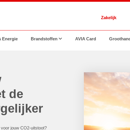
Zakelijk
 Energie
nsitiepartner
Brandstoffen
Geschiedenis
Tankstations
AVIA Card
FAQ
Contact
Brandstoffen
Groothand
w
t de
gelijker
 voor jouw CO2-uitstoot?