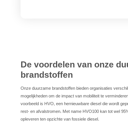
E-mailadres
Bedrijfsnaam
De voordelen van onze d
brandstoffen
Ben je al klant?
Onze duurzame brandstoffen bieden organisaties verschi
Ja
Nee
mogelijkheden om de impact van mobiliteit te verminderen
voorbeeld is HVO, een hernieuwbare diesel die wordt gep
rest- en afvalstromen. Met name HVO100 kan tot wel 95
opleveren ten opzichte van fossiele diesel.