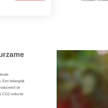
uurzame
llende
. Een belangrijk
roduceerd uit
% CO2-reductie