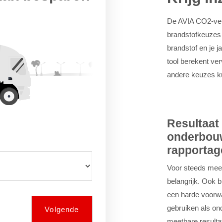
De AVIA CO2-verg
brandstofkeuzes 
brandstof en je j
tool berekent verv
andere keuzes k
Resultaat 
onderbou
ntvangen.
wordt de uitstoot gemeten die
rapportag
ing gewoon bekijken zonder je
n brandstof, het transport
Voor steeds mee
ruik van het voertuig.
belangrijk. Ook 
een harde voorwa
ee wordt de uitstoot gemeten
gebruiken als on
n bij de productie en het
Volgende
meetbare resulta