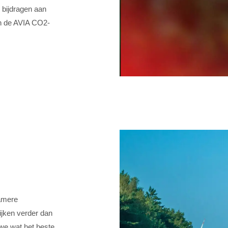
 bijdragen aan
in de AVIA CO2-
zamere
jken verder dan
we wat het beste