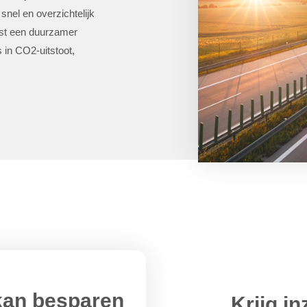
snel en overzichtelijk
aast een duurzamer
is in CO2-uitstoot,
 kan besparen
Krijg in