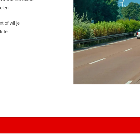
elen.
t of wil je
k te