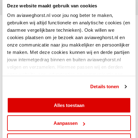
Deze website maakt gebruik van cookies
Om aviaweghorst.nl voor jou nog beter te maken,
gebruiken wij altijd functionele en analytische cookies (en
daarmee vergelijkbare technieken). Ook willen we
cookies plaatsen om je bezoek aan aviaweghorst.nl en
onze communicatie naar jou makkelijker en persoonlijker
te maken. Met deze cookies kunnen wij en derde partijen
jouw internetgedrag binnen en buiten aviaweghorst.nl
volgen en verzamelen. Hiermee passen wij en derden
onze website, app, advertenties en communicatie aan
jouw interesses aan. Door op ‘alles toestaan’ te klikken
Details tonen
ga je hiermee akkoord. Je kunt je cookievoorkeuren altijd
weer aanpassen.
Alles toestaan
Aanpassen