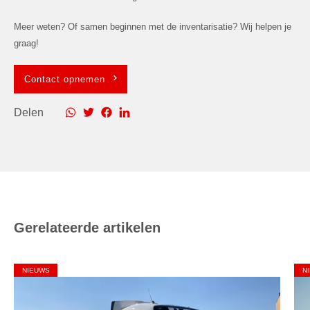
Meer weten? Of samen beginnen met de inventarisatie? Wij helpen je
graag!
Contact opnemen
Delen
Gerelateerde artikelen
NIEUWS
N