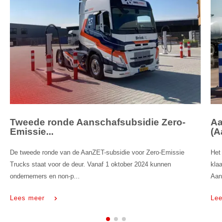
Tweede ronde Aanschafsubsidie Zero-
Aa
Emissie...
(A
De tweede ronde van de AanZET-subsidie voor Zero-Emissie
Het
Trucks staat voor de deur. Vanaf 1 oktober 2024 kunnen
kla
ondernemers en non-p...
Aan
Lees meer
Le