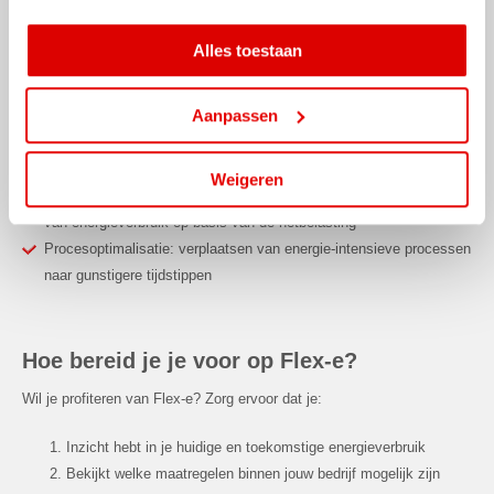
weer aanpassen.
Mogelijke toepassingen binnen bedrijven
Alles toestaan
Bedrijven kunnen met Flex-e investeren in diverse
energieoplossingen, zoals:
Aanpassen
Batterijsystemen: opslaan van energie tijdens daluren en gebruiken
tijdens piekuren
Weigeren
Slimme energiemanagementsystemen: automatische aanpassing
van energieverbruik op basis van de netbelasting
Procesoptimalisatie: verplaatsen van energie-intensieve processen
naar gunstigere tijdstippen
Hoe bereid je je voor op Flex-e?
Wil je profiteren van Flex-e? Zorg ervoor dat je:
Inzicht hebt in je huidige en toekomstige energieverbruik
Bekijkt welke maatregelen binnen jouw bedrijf mogelijk zijn