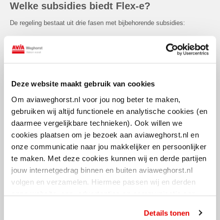
Welke subsidies biedt Flex-e?
De regeling bestaat uit drie fasen met bijbehorende subsidies:
Flexibiliteitsscan: analyseert het energieverbruik en brengt de
mogelijkheden voor flexibiliteit in kaart
Subsidie: 50% van de kosten, tot maximaal €10.000
Haalbaarheidsstudie: onderzoekt de technische en financiële
Deze website maakt gebruik van cookies
haalbaarheid van voorgestelde flexibiliteitsmaatregelen
Om aviaweghorst.nl voor jou nog beter te maken,
Subsidie: 50% van de kosten, tot maximaal €125.000
gebruiken wij altijd functionele en analytische cookies (en
Realiseren van flexibiliteitsmaatregelen: financiële
daarmee vergelijkbare technieken). Ook willen we
ondersteuning voor bedrijven die daadwerkelijk investeren in
cookies plaatsen om je bezoek aan aviaweghorst.nl en
energieflexibiliteit
onze communicatie naar jou makkelijker en persoonlijker
Subsidie: 35% van de investeringskosten, met een minimum
te maken. Met deze cookies kunnen wij en derde partijen
van €25.000 en een maximum van €300.000
jouw internetgedrag binnen en buiten aviaweghorst.nl
Er kan voor één onderdeel tegelijkertijd een aanvraag worden
volgen en verzamelen. Hiermee passen wij en derden
ingediend.
onze website, app, advertenties en communicatie aan
jouw interesses aan. Door op ‘alles toestaan’ te klikken
Details tonen
ga je hiermee akkoord. Je kunt je cookievoorkeuren altijd