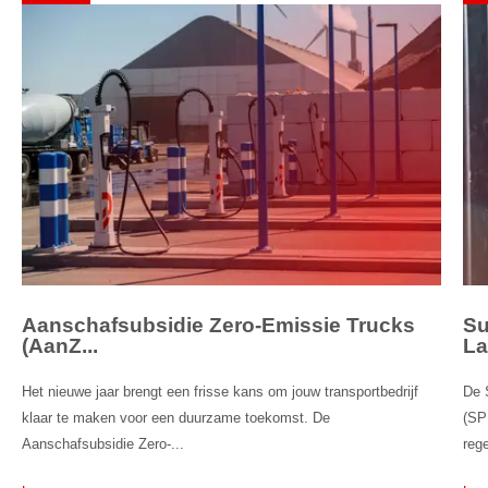
Aanschafsubsidie Zero-Emissie Trucks
Su
(AanZ...
La
Het nieuwe jaar brengt een frisse kans om jouw transportbedrijf
De S
klaar te maken voor een duurzame toekomst. De
(SP
Aanschafsubsidie Zero-...
rege