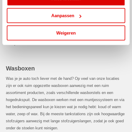
Krassen in je lak veroorzaakt door de harde borstels en agressieve
wasmiddelen die in de wasstraat gebruikt werden, was ooit een veel
Aanpassen
voorkomend probleem. Onze wasstraten veroorzaken geen krassen in
je lak. Wij werken met de meest moderne, geavanceerde apparatuur
Weigeren
en shampoos die niet alleen vriendelijk zijn voor het milieu, maar ook
voor je lak.
Wasboxen
Was je je auto toch liever met de hand? Op veel van onze locaties
zijn er ook ruim opgezette wasboxen aanwezig met een ruim
assortiment producten, zoals verschillende wasborstels en een
hogedrukspuit. De wasboxen werken met een muntjessysteem en via
het bedieningspaneel kun je kiezen wat je nodig hebt: koud of warm
water, zeep of wax. Bij de meeste tankstations zijn ook hoogwaardige
stofzuigers aanwezig met lange stofzuigerslangen, zodat je ook goed
onder de stoelen kunt reinigen.