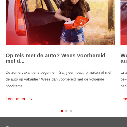
Op reis met de auto? Wees voorbereid
We
met d...
au.
De zomervakantie is begonnen! Ga jij een roadtrip maken of met
Er 
de auto op vakantie? Wees dan voorbereid met de volgende
bek
nooditems.
heb
Lees meer
Le