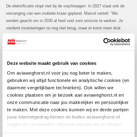
De elektrificatie stopt niet bij de vrachtwagen. In 2027 staat ook de
vervanging van een mobiele kraan gepland. Marcel vertelt: “We
worden geacht om in 2030 al heel veel zero emissie te werken. Je
verdient investeringen nu nog niet terug, maar er komt meer druk
vanuit Europa en de Rijksoverheid. Daarom hebben we nu deze eerste
stap gezet, zodat we weten hoe het werkt.”
Deze website maakt gebruik van cookies
Laden met batterijondersteuning
Om aviaweghorst.nl voor jou nog beter te maken,
Om de vrachtwagen efficiënt in te kunnen zetten, koos Fuhler voor
gebruiken wij altijd functionele en analytische cookies (en
een laadoplossing met batterijondersteuning. De batterij fungeert als
daarmee vergelijkbare technieken). Ook willen we
tijdelijke energiebuffer en zorgt ervoor dat er meer vermogen
cookies plaatsen om je bezoek aan aviaweghorst.nl en
beschikbaar is op momenten dat de vrachtwagen moet snelladen. “Het
onze communicatie naar jou makkelijker en persoonlijker
doel van de laadpaal met die batterij is dat we overdag kunnen
te maken. Met deze cookies kunnen wij en derde partijen
snelladen als hij tekortkomt. ’s Nachts gaat hij gewoon aan de
jouw internetgedrag binnen en buiten aviaweghorst.nl
laadpaal zodat hij met 50 kWh kan opladen.”
volgen en verzamelen. Hiermee passen wij en derden
onze website, app, advertenties en communicatie aan
Dankzij de batterij kan het benodigde laadvermogen worden