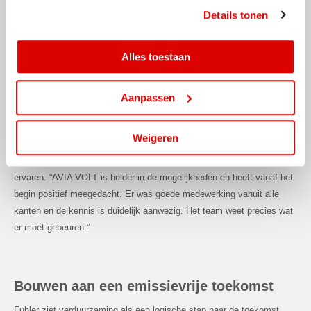
jouw interesses aan. Door op ‘alles toestaan’ te klikken
Details tonen
opgehoogd naar 160 kW. Daarmee is de vrachtwagen in ongeveer een
ga je hiermee akkoord. Je kunt je cookievoorkeuren altijd
uur bijgeladen. Zo kan hij ook tijdens drukke werkdagen efficiënt
weer aanpassen.
ingezet blijven worden.
Alles toestaan
Aanpassen
Samen met AVIA VOLT naar de volgende
stap
Weigeren
Het eerste contact met AVIA VOLT ontstond tijdens de Infra
Relatiedagen in Hardenberg. De samenwerking werd als positief
ervaren. “AVIA VOLT is helder in de mogelijkheden en heeft vanaf het
begin positief meegedacht. Er was goede medewerking vanuit alle
kanten en de kennis is duidelijk aanwezig. Het team weet precies wat
er moet gebeuren.”
Bouwen aan een emissievrije toekomst
Fuhler ziet verduurzaming als een logische stap naar de toekomst.