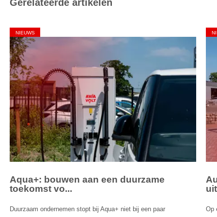
Gerelateerde artikelen
NIEUWS
N
Aqua+: bouwen aan een duurzame
Au
toekomst vo...
ui
Duurzaam ondernemen stopt bij Aqua+ niet bij een paar
Op 