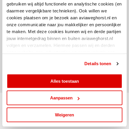
Raad jij het goed?
gebruiken wij altijd functionele en analytische cookies (en
daarmee vergelijkbare technieken). Ook willen we
Daarnaast krijgen er nog meer mensen een leuke prijs: er is namelijk
cookies plaatsen om je bezoek aan aviaweghorst.nl en
ook de mogelijkheid om €100,- aan brandstof te winnen als luisteraar!
onze communicatie naar jou makkelijker en persoonlijker
Het enige dat je hoeft te doen is raden of de kandidaat meer of minder
te maken. Met deze cookies kunnen wij en derde partijen
dan 110 km rijdt.
jouw internetgedrag binnen en buiten aviaweghorst.nl
volgen en verzamelen. Hiermee passen wij en derden
Dus luister vanaf 07:15 mee naar Radio 10 en kijk hoe goed jij kan
onze website, app, advertenties en communicatie aan
inschatten!
jouw interesses aan. Door op ‘alles toestaan’ te klikken
Details tonen
ga je hiermee akkoord. Je kunt je cookievoorkeuren altijd
Delen
weer aanpassen.
Alles toestaan
Aanpassen
Weigeren
Gerelateerde artikelen