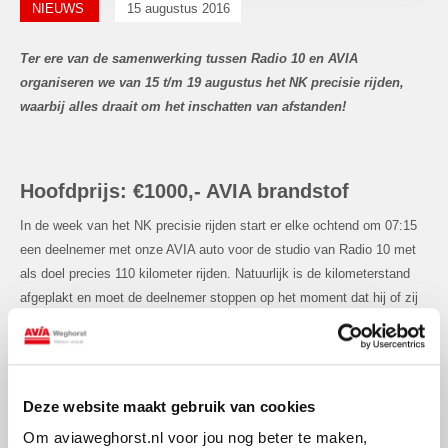
NIEUWS
15 augustus 2016
Ter ere van de samenwerking tussen Radio 10 en AVIA
organiseren we van 15 t/m 19 augustus het NK precisie rijden,
waarbij alles draait om het inschatten van afstanden!
Hoofdprijs: €1000,- AVIA brandstof
In de week van het NK precisie rijden start er elke ochtend om 07:15
een deelnemer met onze AVIA auto voor de studio van Radio 10 met
als doel precies 110 kilometer rijden. Natuurlijk is de kilometerstand
afgeplakt en moet de deelnemer stoppen op het moment dat hij of zij
denkt 110 kilometer te hebben gereden. De deelnemer die de afstand
het beste weet in te schatten krijgt een tankpas bij AVIA t.w.v. 1000
euro!
Meld je hier aan voor het NK precisie rijden
Deze website maakt gebruik van cookies
Om aviaweghorst.nl voor jou nog beter te maken,