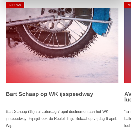
NIEUWS
N
Bart Schaap op WK ijsspeedway
AV
lu
Bart Schaap (18) zal zaterdag 7 april deelnemen aan het WK
“Er
ijsspeedway. Hij rijdt ook de Roelof Thijs Bokaal op vrijdag 6 april.
bal
Wij...
luch