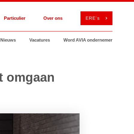
Particulier
Over ons
ERE's
el
Nieuws
Services
Services
Vacatures
Smeermiddelen
Smeermiddelen
Word AVIA ondernemer
ViaAVIA
MyAVIA
ënt omgaan