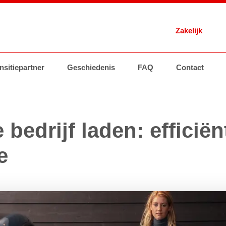
Zakelijk
 Energie
nsitiepartner
Brandstoffen
Geschiedenis
Tankstations
AVIA Card
FAQ
Contact
Brandstoffen
Groothand
je bedrijf laden: effici
e