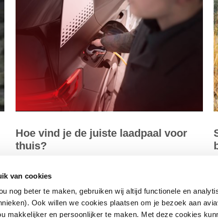
Hoe vind je de juiste laadpaal voor
thuis?
Er zijn veel verschillende soorten laadpalen. Als je bij je
I
ik van cookies
woning een eigen parkeerplaats hebt , dan kan het
d
u nog beter te maken, gebruiken wij altijd functionele en analyt
aantrekkelijk zijn om...
e
hnieken). Ook willen we cookies plaatsen om je bezoek aan avia
u makkelijker en persoonlijker te maken. Met deze cookies kun
Lees meer
L