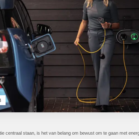
4
ntie centraal staan, is het van belang om bewust om te gaan met ener