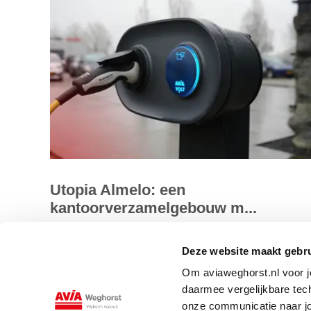
Utopia Almelo: een
kantoorverzamelgebouw m...
Utopia Almelo is een luxe kantoorverzamelgebouw waar
Deze website maakt gebru
duurzaamheid en energie-efficiëntie centraal staan.
Om aviaweghorst.nl voor jo
Eigenaar Jos Finkers richt...
daarmee vergelijkbare tec
onze communicatie naar jo
Lees meer