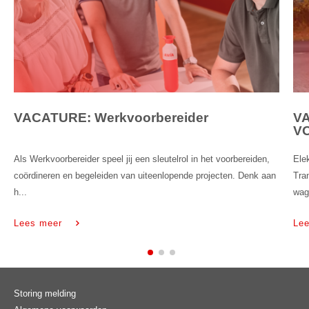
VACATURE: Werkvoorbereider
VA
V
Als Werkvoorbereider speel jij een sleutelrol in het voorbereiden,
Ele
coördineren en begeleiden van uiteenlopende projecten. Denk aan
Tra
h...
wag
Lees meer
Le
Storing melding