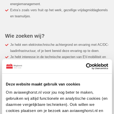
energiemanagement.
Extra’s zoals vers fruit op het werk, gezellige vrijdagmiddagborrels
en teamuitjes.
Wie zoeken wij?
Je hebt een elektrotechnische achtergrond en ervaring met AC/DC-
laadinfrastructuur, of je bent bereid deze ervaring op te doen.
Je hebt interesse in de technische aspecten van EV-mobiliteit en
energievraagstukken, zoals slimme aansturing en batterijopslag.
Je bent gedreven en wilt samen met ons team AVIA VOLT verder
op de kaart zetten.
Een geldig rijbewijs B is vereist, E rijbewijs is een pre. Als je deze
Deze website maakt gebruik van cookies
nog niet hebt, zullen wij hierin faciliteren.
Om aviaweghorst.nl voor jou nog beter te maken,
In het bezit van- of bereidheid om te halen van NEN 3140
gebruiken wij altijd functionele en analytische cookies (en
certificaten en VCA.
daarmee vergelijkbare technieken). Ook willen we
cookies plaatsen om je bezoek aan aviaweghorst.nl en