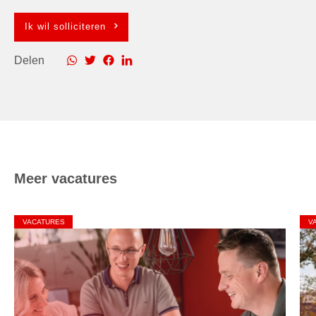
Ik wil solliciteren
Delen
Meer vacatures
VACATURES
V