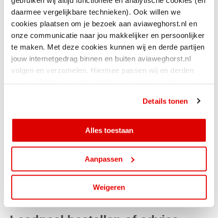
gebruiken wij altijd functionele en analytische cookies (en
daarmee vergelijkbare technieken). Ook willen we
cookies plaatsen om je bezoek aan aviaweghorst.nl en
onze communicatie naar jou makkelijker en persoonlijker
te maken. Met deze cookies kunnen wij en derde partijen
jouw internetgedrag binnen en buiten aviaweghorst.nl
volgen en verzamelen. Hiermee passen wij en derden
onze website, app, advertenties en communicatie aan
jouw interesses aan. Door op ‘alles toestaan’ te klikken
Details tonen
LAADPAAL VOOR THUIS
ga je hiermee akkoord. Je kunt je cookievoorkeuren altijd
weer aanpassen.
Alles toestaan
Aanpassen
"Duurzaam
de toekomst
in
met AVIA"
Weigeren