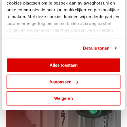
cookies plaatsen om je bezoek aan aviaweghorst.nl en
onze communicatie naar jou makkelijker en persoonlijker
te maken. Met deze cookies kunnen wij en derde partijen
jouw internetgedrag binnen en buiten aviaweghorst.nl
volgen en verzamelen. Hiermee passen wij en derden
onze website, app, advertenties en communicatie aan
jouw interesses aan. Door op ‘alles toestaan’ te klikken
Details tonen
ga je hiermee akkoord. Je kunt je cookievoorkeuren altijd
UTOPIA
weer aanpassen.
Alles toestaan
Aanpassen
Weigeren