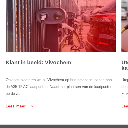
Klant in beeld: Vivochem
Ut
ka
Onlangs plaatsten we bij Vivochem op hun prachtige locatie aan
Uto
de A35 12 AC laadpunten. Naast het plaatsen van de laadpunten
duu
op de z...
Fink
Lees meer
Le