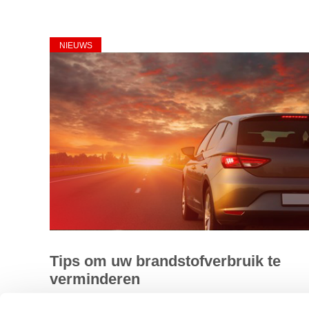
NIEUWS
Tips om uw brandstofverbruik te
verminderen
Wist u dat u veel brandstof voor uw auto kunt besparen