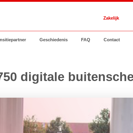
Zakelijk
 Energie
nsitiepartner
Brandstoffen
Geschiedenis
Tankstations
AVIA Card
FAQ
Contact
Brandstoffen
Groothand
 750 digitale buitensc