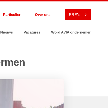
Particulier
Over ons
ERE's
el
Nieuws
Services
Services
Vacatures
Smeermiddelen
Smeermiddelen
Word AVIA ondernemer
ViaAVIA
MyAVIA
hermen