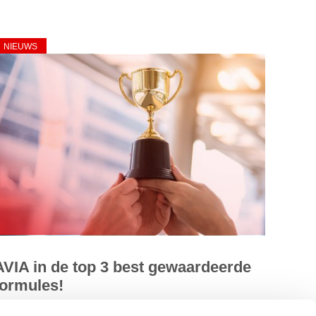
NIEUWS
AVIA in de top 3 best gewaardeerde
formules!
VIA is nummer twee geworden voor best gewaardeerde