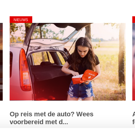
NIEUWS
Op reis met de auto? Wees
voorbereid met d...
De zomervakantie is begonnen! Ga jij een roadtrip maken
A