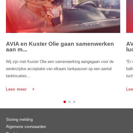
AVIA en Kuster Olie gaan samenwerken
AV
aan m...
lu
Wij zijn met Kuster Olie een samenwerking aangegaan voor de
“Er
wederzijdse acceptatie van elkaars tankpassen op een aantal
bal
tanklocaties...
luch
Lees meer
Le
Storing melding
Algemene voorwaarden