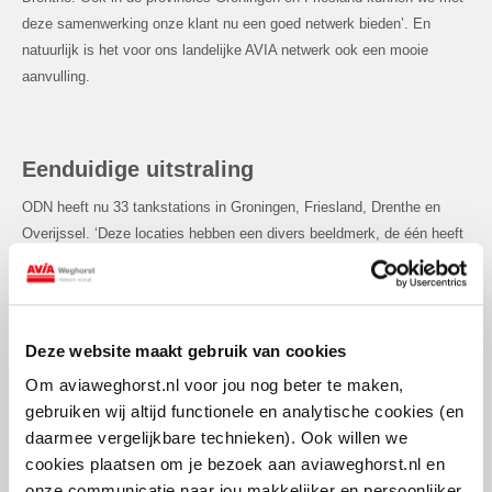
deze samenwerking onze klant nu een goed netwerk bieden’. En
natuurlijk is het voor ons landelijke AVIA netwerk ook een mooie
aanvulling.
Eenduidige uitstraling
ODN heeft nu 33 tankstations in Groningen, Friesland, Drenthe en
Overijssel. ‘Deze locaties hebben een divers beeldmerk, de één heeft
Total op de luifel, de ander Q8 en weer een ander ODN’, zegt Wout
Neutel, technisch directeur van ODN. ‘We zijn al langer op zoek naar
een eenduidige uitstraling en met AVIA Weghorst wordt dit nu
gerealiseerd’. AVIA Weghorst zal de 33 locaties vanaf 1 juli gaan
Deze website maakt gebruik van cookies
exploiteren, de locaties zullen gefaseerd worden omgekleurd in de
Om aviaweghorst.nl voor jou nog beter te maken,
AVIA uitstraling. De overname zal geen gevolgen hebben voor de
gebruiken wij altijd functionele en analytische cookies (en
werkgelegenheid.
daarmee vergelijkbare technieken). Ook willen we
cookies plaatsen om je bezoek aan aviaweghorst.nl en
Naast de netwerk uitbreiding zullen beide partijen ook gaan
onze communicatie naar jou makkelijker en persoonlijker