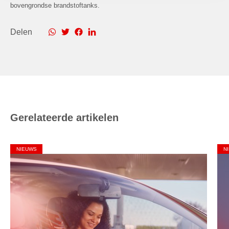
bovengrondse brandstoftanks.
Delen
Gerelateerde artikelen
NIEUWS
N