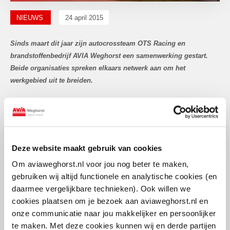
NIEUWS
24 april 2015
Sinds maart dit jaar zijn autocrossteam OTS Racing en
brandstoffenbedrijf AVIA Weghorst een samenwerking gestart.
Beide organisaties spreken elkaars netwerk aan om het
werkgebied uit te breiden.
AVIA levert smeermiddelen en brandstoffen voor zowel het
metaalbewerkingsbedrijf als de race afdeling. ‘Wij zijn altijd op zoek
naar de beste brandstof voor een geschikte prijs. Zeker voor onze
race afdeling, maar ook voor het metaalverwerkingsbedrijf. De keuze
Deze website maakt gebruik van cookies
voor AVIA Weghorst was snel gemaakt’, aldus Marcel Ottink van OTS
Om aviaweghorst.nl voor jou nog beter te maken,
Racing.
gebruiken wij altijd functionele en analytische cookies (en
daarmee vergelijkbare technieken). Ook willen we
Vanaf deze maand reist het AVIA logo overal met de racewagen van
cookies plaatsen om je bezoek aan aviaweghorst.nl en
OTS Racing mee.
onze communicatie naar jou makkelijker en persoonlijker
te maken. Met deze cookies kunnen wij en derde partijen