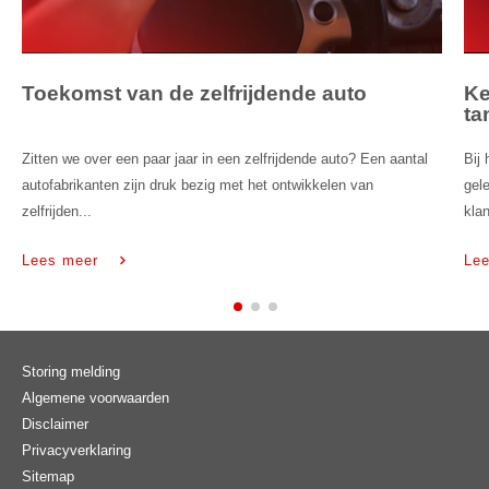
Toekomst van de zelfrijdende auto
Ke
tan
Zitten we over een paar jaar in een zelfrijdende auto? Een aantal
Bij
autofabrikanten zijn druk bezig met het ontwikkelen van
gel
zelfrijden...
kla
Lees meer
Le
Storing melding
Algemene voorwaarden
Disclaimer
Privacyverklaring
Sitemap