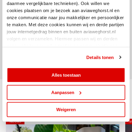
daarmee vergelijkbare technieken). Ook willen we
uitstoot.
cookies plaatsen om je bezoek aan aviaweghorst.nl en
onze communicatie naar jou makkelijker en persoonlijker
Bovenstaande richtlijnen kunnen nog worden gewijzigd en zullen na de
te maken. Met deze cookies kunnen wij en derde partijen
Europese verkiezingen op 9 juni nogmaals worden besproken. Daarna
jouw internetgedrag binnen en buiten aviaweghorst.nl
zal het voorstel worden voorgelegd aan de Raad. Bij goedkeuring door
volgen en verzamelen. Hiermee passen wij en derden
de Raad zullen de nieuwe richtlijnen definitief worden.
onze website, app, advertenties en communicatie aan
jouw interesses aan. Door op ‘alles toestaan’ te klikken
Delen
Details tonen
ga je hiermee akkoord. Je kunt je cookievoorkeuren altijd
weer aanpassen.
Alles toestaan
Aanpassen
Gerelateerde artikelen
Weigeren
NIEUWS
N