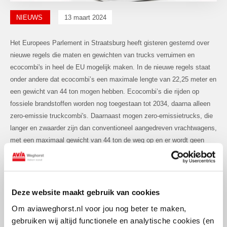
NIEUWS
13 maart 2024
Het Europees Parlement in Straatsburg heeft gisteren gestemd over
nieuwe regels die maten en gewichten van trucks verruimen en
ecocombi's in heel de EU mogelijk maken. In de nieuwe regels staat
onder andere dat ecocombi’s een maximale lengte van 22,25 meter en
een gewicht van 44 ton mogen hebben. Ecocombi’s die rijden op
fossiele brandstoffen worden nog toegestaan tot 2034, daarna alleen
zero-emissie truckcombi's. Daarnaast mogen zero-emissietrucks, die
langer en zwaarder zijn dan conventioneel aangedreven vrachtwagens,
met een maximaal gewicht van 44 ton de weg op en er wordt geen
maximum aan lengte genoemd door het Parlement.
Ook is het gelukt om het gewicht van zero-emissietrailers te verhogen
in de richtlijn, welke nu 2 ton extra ladingscapaciteit krijgen. Doordat
Deze website maakt gebruik van cookies
de beladingsgraad wordt verhoogd zou het wegvervoer hierdoor
Om aviaweghorst.nl voor jou nog beter te maken,
efficiënter ingericht kunnen worden. Wat leidt tot een vermindering van
gebruiken wij altijd functionele en analytische cookies (en
het brandstofverbruik per tonkilometer en daarmee een daling in