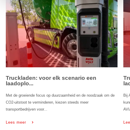
Truckladen: voor elk scenario een
Tr
laadoplo...
la
Met de groeiende focus op duurzaamheid en de noodzaak om de
Bij
CO2-uitstoot te verminderen, kiezen steeds meer
kun
transportbedrijven voor...
AVI
Lees meer
Le