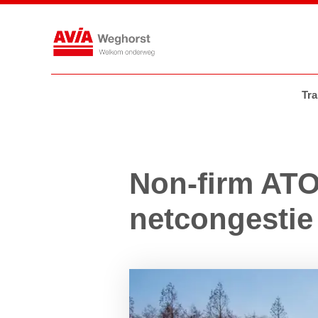
Tankstations
AVIA VOLT
AVIA
Tra
Non-firm ATO
netcongestie