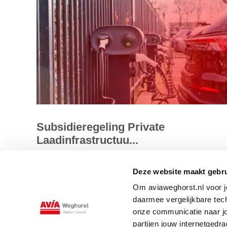
Subsidieregeling Private
Laadinfrastructuu...
De Subsidieregeling Private Laadinfrastructuur bij bedrijv
Deze website maakt gebru
(SPRILA) Aanschaf is in 2025 opnieuw beschikbaar
Om aviaweghorst.nl voor jo
gesteld. Deze regeling...
daarmee vergelijkbare tec
onze communicatie naar jo
Lees meer
partijen jouw internetged