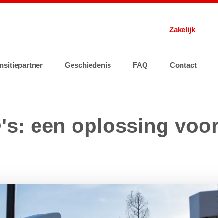
Zakelijk
 Energie
nsitiepartner
Brandstoffen
Geschiedenis
Tankstations
AVIA Card
FAQ
Contact
Brandstoffen
Groothand
's: een oplossing voo