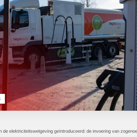
4
g in de elektriciteitswetgeving geïntroduceerd: de invoering van zoge