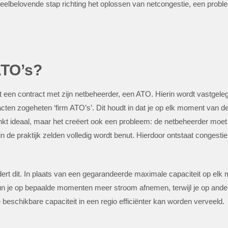
veelbelovende stap richting het oplossen van netcongestie, een pro
ATO’s?
eeft een contract met zijn netbeheerder, een ATO. Hierin wordt vastg
cten zogeheten ‘firm ATO’s’. Dit houdt in dat je op elk moment van d
inkt ideaal, maar het creëert ook een probleem: de netbeheerder moet
in de praktijk zelden volledig wordt benut. Hierdoor ontstaat congesti
rt dit. In plaats van een gegarandeerde maximale capaciteit op elk
un je op bepaalde momenten meer stroom afnemen, terwijl je op ander
 de beschikbare capaciteit in een regio efficiënter kan worden verveeld.