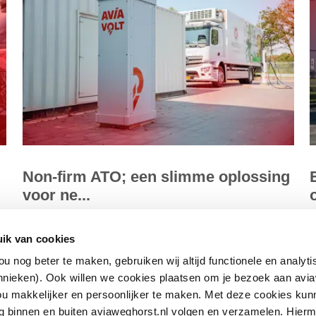
Non-firm ATO; een slimme oplossing
voor ne...
en
Om weer ruimte te realiseren op het bestaande
D
ik van cookies
elektriciteitsnet moet er flexibeler met de beschikbare
m
u nog beter te maken, gebruiken wij altijd functionele en analyt
netcapaciteit worden omgegaan....
g
hnieken). Ook willen we cookies plaatsen om je bezoek aan avia
u makkelijker en persoonlijker te maken. Met deze cookies kun
Lees meer
L
rag binnen en buiten aviaweghorst.nl volgen en verzamelen. Hier