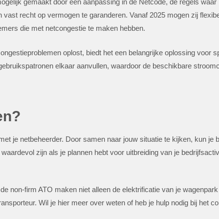
mogelijk gemaakt door een aanpassing in de Netcode, de regels waa
 een vast recht op vermogen te garanderen. Vanaf 2025 mogen zij flex
emers die met netcongestie te maken hebben.
ongestieproblemen oplost, biedt het een belangrijke oplossing voor sp
bruikspatronen elkaar aanvullen, waardoor de beschikbare stroomcapa
en?
met je netbeheerder. Door samen naar jouw situatie te kijken, kun je 
aardevol zijn als je plannen hebt voor uitbreiding van je bedrijfsactiv
de non-firm ATO maken niet alleen de elektrificatie van je wagenpar
ransporteur. Wil je hier meer over weten of heb je hulp nodig bij het