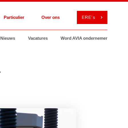
Particulier
Over ons
ERE's
el
Nieuws
Services
Services
Vacatures
Smeermiddelen
Smeermiddelen
Word AVIA ondernemer
ViaAVIA
MyAVIA
r