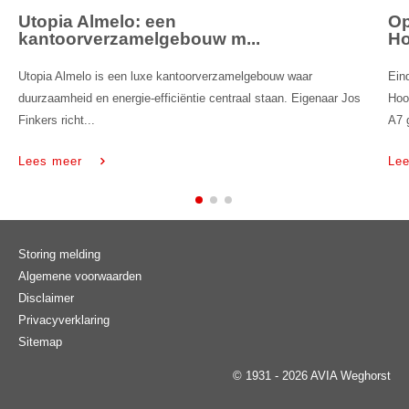
Utopia Almelo: een
Op
kantoorverzamelgebouw m...
H
Utopia Almelo is een luxe kantoorverzamelgebouw waar
Ein
duurzaamheid en energie-efficiëntie centraal staan. Eigenaar Jos
Hoo
Finkers richt...
A7 
Lees meer
Le
Storing melding
Algemene voorwaarden
Disclaimer
Privacyverklaring
Sitemap
© 1931 - 2026 AVIA Weghorst