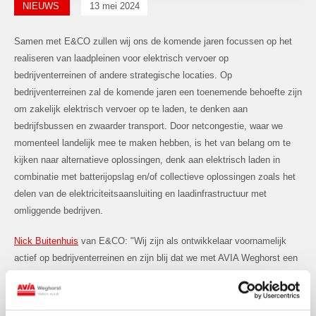
NIEUWS
13 mei 2024
Samen met E&CO zullen wij ons de komende jaren focussen op het
realiseren van laadpleinen voor elektrisch vervoer op
bedrijventerreinen of andere strategische locaties. Op
bedrijventerreinen zal de komende jaren een toenemende behoefte zijn
om zakelijk elektrisch vervoer op te laden, te denken aan
bedrijfsbussen en zwaarder transport. Door netcongestie, waar we
momenteel landelijk mee te maken hebben, is het van belang om te
kijken naar alternatieve oplossingen, denk aan elektrisch laden in
combinatie met batterijopslag en/of collectieve oplossingen zoals het
delen van de elektriciteitsaansluiting en laadinfrastructuur met
omliggende bedrijven.
Nick Buitenhuis
van E&CO: "Wij zijn als ontwikkelaar voornamelijk
actief op bedrijventerreinen en zijn blij dat we met AVIA Weghorst een
partij hebben gevonden die net als wij een no-nonsense aanpak
hebben en waarde aan ons toevoegen met hun kennis en knowhow in
de gehele exploitatiefase."