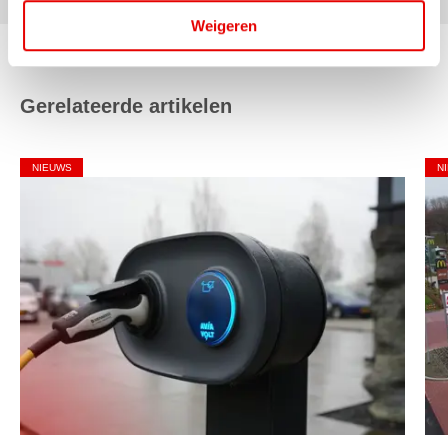
Weigeren
Gerelateerde artikelen
NIEUWS
N