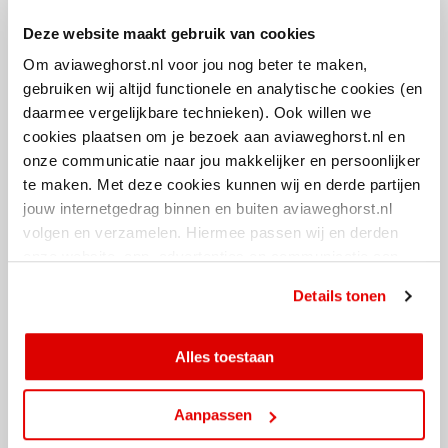
Deze website maakt gebruik van cookies
Bart Leussink
van AVIA Weghorst voegt daaraan toe: "We werken
graag samen met E&CO om verder uit te breiden met onze
AVIA
Om aviaweghorst.nl voor jou nog beter te maken,
VOLT
propositie. Strategische samenwerkingen zijn essentieel om de
gebruiken wij altijd functionele en analytische cookies (en
duurzaamheidsambities haalbaar te maken. We zien in E&CO een
daarmee vergelijkbare technieken). Ook willen we
sterke partner om AVIA VOLT verder uit te kunnen rollen en
cookies plaatsen om je bezoek aan aviaweghorst.nl en
ondernemers mogelijkheden te bieden hun wagenparken te
onze communicatie naar jou makkelijker en persoonlijker
verduurzamen, ondanks de uitdagingen die er zijn zoals
te maken. Met deze cookies kunnen wij en derde partijen
netcongestie."
jouw internetgedrag binnen en buiten aviaweghorst.nl
volgen en verzamelen. Hiermee passen wij en derden
In de samenwerking richten we ons onder andere op:
onze website, app, advertenties en communicatie aan
jouw interesses aan. Door op ‘alles toestaan’ te klikken
Openbare snellaadstations voor de logistieke sector.
Details tonen
ga je hiermee akkoord. Je kunt je cookievoorkeuren altijd
Collectieve laadpleinen binnen Smart Energy Hubs en/of lokale
weer aanpassen.
samenwerkingsverbanden.
Alles toestaan
Delen
Aanpassen