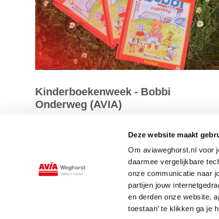
Kinderboekenweek - Bobbi
Onderweg (AVIA)
Voor AVIA heeft Monica Maas een speciale editie
Deze website maakt gebru
geschreven van het welbekende Bobbi boekje, 'Bobbi
Om aviaweghorst.nl voor jo
Onderweg'. Geheel in AVIA stijl....
daarmee vergelijkbare tec
onze communicatie naar jo
Lees meer
partijen jouw internetged
en derden onze website, a
toestaan’ te klikken ga je