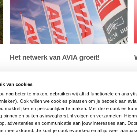
Het netwerk van AVIA groeit!
In het Leonardo Royal Hotel Den Haag Promenade vond
I
ik van cookies
vorige week woensdag de jaarlijkse veiling van de
h
u nog beter te maken, gebruiken wij altijd functionele en analyt
tankstations langs de rijksweg...
hnieken). Ook willen we cookies plaatsen om je bezoek aan avia
L
u makkelijker en persoonlijker te maken. Met deze cookies kun
Lees meer
rag binnen en buiten aviaweghorst.nl volgen en verzamelen. Hier
pp, advertenties en communicatie aan jouw interesses aan. Door 
 hiermee akkoord. Je kunt je cookievoorkeuren altijd weer aanpas