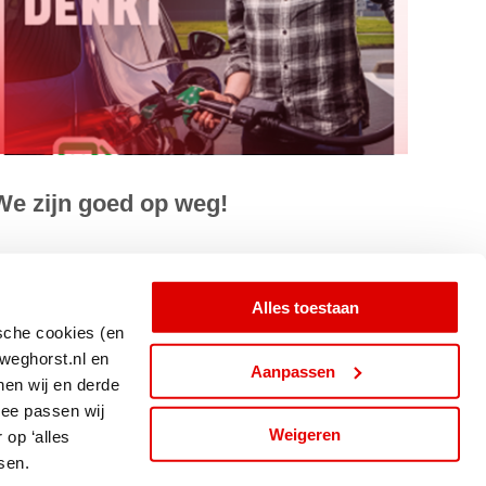
We zijn goed op weg!
n de benzine of diesel die jij nu tankt, zit al een deel
ernieuwbare biobrandstof.
Alles toestaan
ische cookies (en
weghorst.nl en
ees meer
Aanpassen
nen wij en derde
mee passen wij
Weigeren
op ‘alles
sen.