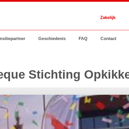
Zakelijk
 Energie
nsitiepartner
Brandstoffen
Geschiedenis
Tankstations
AVIA Card
FAQ
Contact
Brandstoffen
Groothand
heque Stichting Opkikk