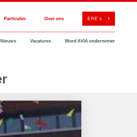
Particulier
Over ons
ERE's
el
Nieuws
Services
Services
Vacatures
Smeermiddelen
Smeermiddelen
Word AVIA ondernemer
ViaAVIA
MyAVIA
er