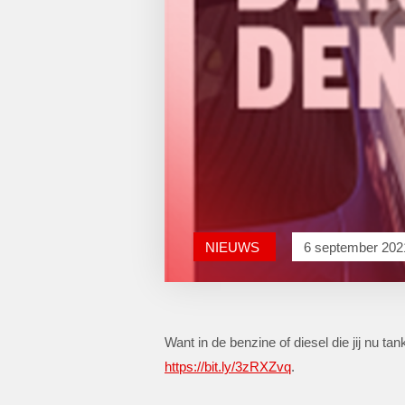
NIEUWS
6 september 202
Want in de benzine of diesel die jij nu ta
https://bit.ly/3zRXZvq
.