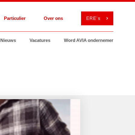
Particulier
Over ons
ERE's
el
Nieuws
Services
Services
Vacatures
Smeermiddelen
Smeermiddelen
Word AVIA ondernemer
ViaAVIA
MyAVIA