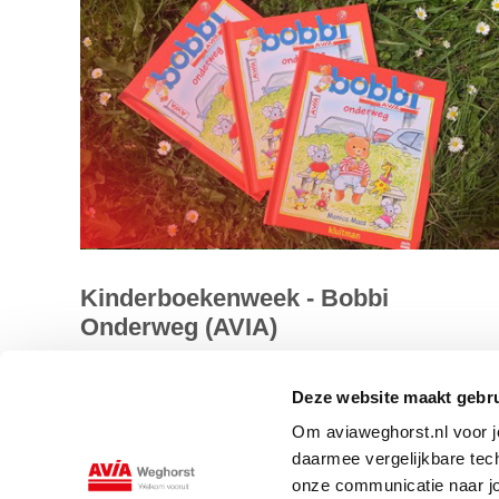
Kinderboekenweek - Bobbi
Onderweg (AVIA)
Voor AVIA heeft Monica Maas een speciale editie
Deze website maakt gebru
geschreven van het welbekende Bobbi boekje, 'Bobbi
Om aviaweghorst.nl voor jo
Onderweg'. Geheel in AVIA stijl....
daarmee vergelijkbare tec
onze communicatie naar jo
Lees meer