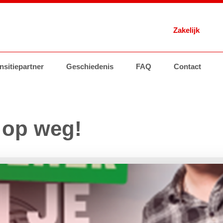
Zakelijk
 Energie
nsitiepartner
Brandstoffen
Geschiedenis
Tankstations
AVIA Card
FAQ
Contact
Brandstoffen
Groothand
 op weg!