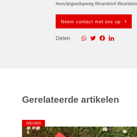
#wezijngoedopweg #brandstof #brandsto
Neem contact met ons op
Delen
Gerelateerde artikelen
NIEUWS