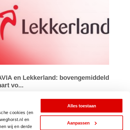
AVIA en Lekkerland: bovengemiddeld
art vo...
anaf begin januari 2021 heeft AVIA Nederland in
ekkerland een nieuwe petrolpartner gevonden. Om de
Alles toestaan
ische cookies (en
etailtransitie te kunnen maken...
weghorst.nl en
Aanpassen
nen wij en derde
ees meer