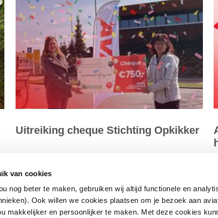
Uitreiking cheque Stichting Opkikker
h
AVIA vroeg haar spaarders van het loyaltyprogramma
V
ik van cookies
ViaAVIA om punten te doneren voor Stichting Opkikker en
L
u nog beter te maken, gebruiken wij altijd functionele en analyt
dat hebben we geweten. Er...
r
hnieken). Ook willen we cookies plaatsen om je bezoek aan avia
u makkelijker en persoonlijker te maken. Met deze cookies kun
Lees meer
L