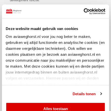
development functie.
Je bent communicatief sterk en beweegt gemakkelijk op
verschillende niveaus binnen organisaties.
Je bent nieuwsgierig en verdiept je graag in complexe
klantvraagstukken.
Deze website maakt gebruik van cookies
Je hebt de ambitie om je kennis van de energietransitie en
duurzame mobiliteit verder te ontwikkelen.
Om aviaweghorst.nl voor jou nog beter te maken,
Je denkt commercieel en resultaatgericht.
gebruiken wij altijd functionele en analytische cookies (en
daarmee vergelijkbare technieken). Ook willen we
cookies plaatsen om je bezoek aan aviaweghorst.nl en
onze communicatie naar jou makkelijker en persoonlijker
Wat bieden wij jou?
te maken. Met deze cookies kunnen wij en derde partijen
Bij AVIA VOLT krijg je veel vrijheid, verantwoordelijkheid en de ruimte
jouw internetgedrag binnen en buiten aviaweghorst.nl
om jezelf verder te ontwikkelen. Je komt terecht in een organisatie die
volgen en verzamelen. Hiermee passen wij en derden
volop groeit, maar waar de lijnen kort zijn en collega's elkaar kennen.
onze website, app, advertenties en communicatie aan
jouw interesses aan. Door op ‘alles toestaan’ te klikken
Daarnaast kun je rekenen op:
Details tonen
ga je hiermee akkoord. Je kunt je cookievoorkeuren altijd
weer aanpassen.
Een functie voor 32 tot 40 uur per week.
Alles toestaan
Een marktconform salaris passend bij jouw ervaring.