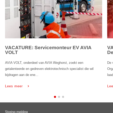
VACATURE: Servicemonteur EV AVIA
VA
VOLT
De
AVIA VOLT, onderdeel van AVIA Weghorst, zoekt een
De 
getalenteerde en gedreven elektrotechnisch specialist die wil
Org
bijdragen aan de ene...
laad
Lees meer
Le
Storing melding