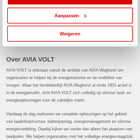
Een goede pensioenregeling, waarbij wij 2/3 van de premie betalen.
Ruimte voor opleidingen en persoonlijke ontwikkeling.
Aanpassen
Doorgroeimogelijkheden binnen een snelgroeiende organisatie.
Een prettige en informele werksfeer binnen een gezond
Weigeren
familiebedrijf.
Over AVIA VOLT
AVIA VOLT is ontstaan vanuit de ambitie van AVIA Weghorst om
organisaties te helpen bij de energietransitie en de mobiliteit van
morgen. Waar het familiebedrijf AVIA Weghorst al sinds 1931 actief is
in de energiemarkt, richt AVIA VOLT zich volledig op slimme laad- en
energieoplossingen voor de zakelijke markt.
Vandaag de dag realiseren we complete oplossingen op het gebied
van laadinfrastructuur, batterijopslag, energiemanagement en slimme
energieverdeling. Daarbij kijken we verder dan alleen het plaatsen van
laadpalen. We helpen organisaties met het volledige energievraagstuk: