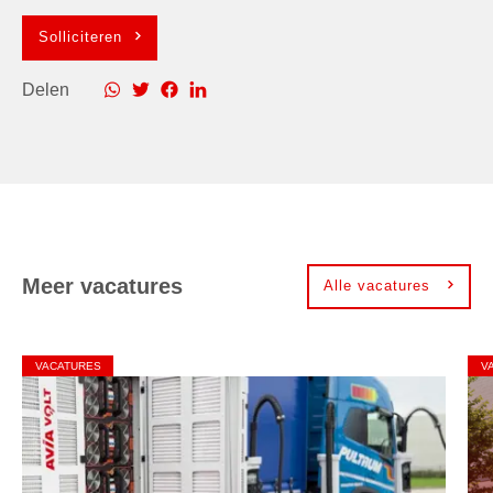
Solliciteren
Delen
Meer vacatures
Alle vacatures
VACATURES
V