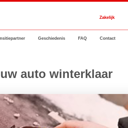
Zakelijk
 Energie
nsitiepartner
Brandstoffen
Geschiedenis
Tankstations
AVIA Card
FAQ
Contact
Brandstoffen
Groothand
ouw auto winterklaar