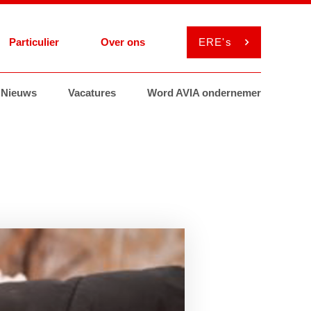
Particulier
Over ons
ERE's
el
Nieuws
Services
Services
Vacatures
Smeermiddelen
Smeermiddelen
Word AVIA ondernemer
ViaAVIA
MyAVIA