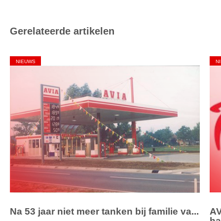
Gerelateerde artikelen
NIEUWS
N
Na 53 jaar niet meer tanken bij familie va...
AV
ha