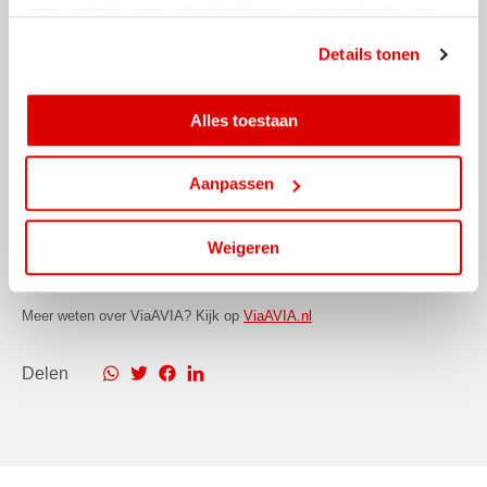
onze website, app, advertenties en communicatie aan
Met ViaAVIA ben je onderweg naar leuke extra’s. En je kunt meedoen
jouw interesses aan. Door op ‘alles toestaan’ te klikken
Details tonen
met te gekke winacties zoals deze! Deze maand maak je kans op een
ga je hiermee akkoord. Je kunt je cookievoorkeuren altijd
gratis Playstation 4. Je spaart eenvoudig met de ViaAVIA app of
weer aanpassen.
spaarkaart.
Alles toestaan
Sparen gaat ongemerkt snel want je spaart bij zowel bemande als
Aanpassen
onbemande tankstations van AVIA. Voor iedere liter krijg je 1 punt.
Ook op je aankopen in de shop ontvang je punten. Zo is iedere
bestede euro 1 punt waard. En op je verjaardag kun je rekenen op
Weigeren
leuke extra’s!
Meer weten over ViaAVIA? Kijk op
ViaAVIA.nl
Delen