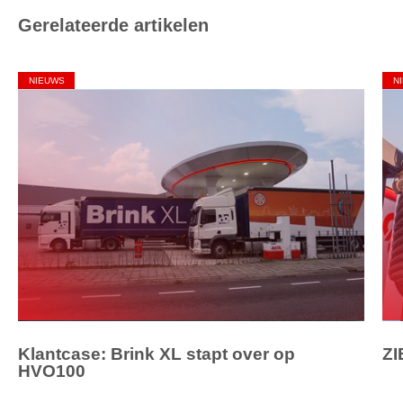
Gerelateerde artikelen
NIEUWS
N
Klantcase: Brink XL stapt over op
ZI
HVO100