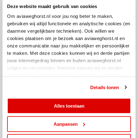
Deze website maakt gebruik van cookies
Om aviaweghorst.nl voor jou nog beter te maken,
gebruiken wij altijd functionele en analytische cookies (en
Dynamische stroomverdeling met satelliet-laadpalen
daarmee vergelijkbare technieken). Ook willen we
Het laadplein zal gebruikmaken van een laadoplossing ontwikkeld door
cookies plaatsen om je bezoek aan aviaweghorst.nl en
het Finse bedrijf Kempower, waarvan AVIA VOLT al geruime tijd
onze communicatie naar jou makkelijker en persoonlijker
partner is. Met dit systeem kan het beschikbare vermogen dynamisch
te maken. Met deze cookies kunnen wij en derde partijen
worden verdeeld over de verschillende voertuigen die geladen worden.
jouw internetgedrag binnen en buiten aviaweghorst.nl
Hierdoor wordt optimaal gebruik gemaakt van het beschikbare
volgen en verzamelen. Hiermee passen wij en derden
vermogen waardoor gebruikers van het laadplein zo snel mogelijk weer
onze website, app, advertenties en communicatie aan
de weg op kunnen. De laadpalen hebben een duidelijke
jouw interesses aan. Door op ‘alles toestaan’ te klikken
gebruikersinterface en laadsessies zijn op afstand te volgen middels
Details tonen
ga je hiermee akkoord. Je kunt je cookievoorkeuren altijd
een QR-code.
weer aanpassen.
Brink XL en AVIA VOLT zien uit naar de verdere voortzetting van de
Alles toestaan
samenwerking en zijn enthousiast om de voortgang van dit project te
blijven delen.
Aanpassen