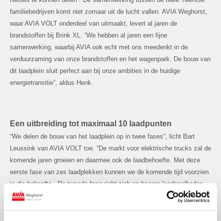
familiebedrijven komt niet zomaar uit de lucht vallen. AVIA Weghorst,
waar AVIA VOLT onderdeel van uitmaakt, levert al jaren de
brandstoffen bij Brink XL. “We hebben al jaren een fijne
samenwerking, waarbij AVIA ook echt met ons meedenkt in de
verduurzaming van onze brandstoffen en het wagenpark. De bouw van
dit laadplein sluit perfect aan bij onze ambities in de huidige
energietransitie”, aldus Henk.
Een uitbreiding tot maximaal 10 laadpunten
“We delen de bouw van het laadplein op in twee fases”, licht Bart
Leussink van AVIA VOLT toe. “De markt voor elektrische trucks zal de
komende jaren groeien en daarmee ook de laadbehoefte. Met deze
eerste fase van zes laadplekken kunnen we de komende tijd voorzien
in die behoefte. De tweede fase richt zich op hogere laadsnelheden,
een uitbreiding tot maximaal 10 laadpunten en de integratie met eigen
opslag en opwek van energie. Het slim aansturen van energiestromen
zal daarbij een centrale rol spelen".