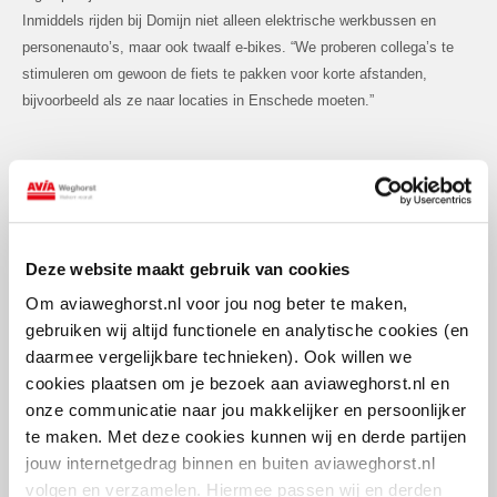
Inmiddels rijden bij Domijn niet alleen elektrische werkbussen en
personenauto’s, maar ook twaalf e-bikes. “We proberen collega’s te
stimuleren om gewoon de fiets te pakken voor korte afstanden,
bijvoorbeeld als ze naar locaties in Enschede moeten.”
Slim laden met AVIA VOLT
Om de elektrische vloot te kunnen ondersteunen, was ook een
passende laadinfrastructuur nodig. Op het dak van de parkeergarage
Deze website maakt gebruik van cookies
kwamen tien AC-laadpalen met in totaal twintig laadpunten. Daarnaast
Om aviaweghorst.nl voor jou nog beter te maken,
maakt Domijn sinds kort gebruik van een mobiele lader van AVIA
gebruiken wij altijd functionele en analytische cookies (en
VOLT. “Niet alle vaklieden kunnen thuis laden”, legt Jan uit.
daarmee vergelijkbare technieken). Ook willen we
“Sommigen wonen in een appartement op driehoog of hebben geen
cookies plaatsen om je bezoek aan aviaweghorst.nl en
eigen parkeerplek voor het huis. Voor hen is deze mobiele lader
onze communicatie naar jou makkelijker en persoonlijker
ideaal. Tijdens een overleg op kantoor of bij het inpakken van de bus
te maken. Met deze cookies kunnen wij en derde partijen
kunnen ze in twintig minuten tot wel 80% bijladen. Dat geeft flexibiliteit
jouw internetgedrag binnen en buiten aviaweghorst.nl
en gemak.”
volgen en verzamelen. Hiermee passen wij en derden