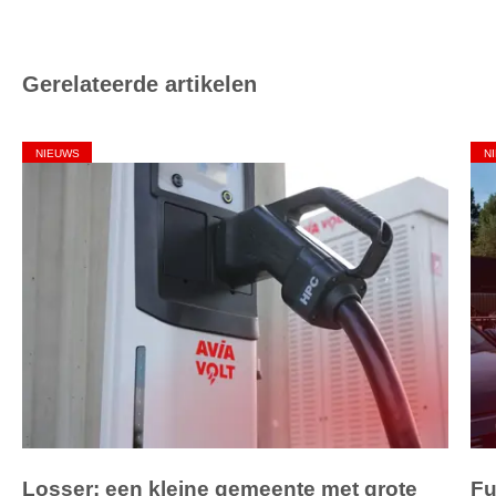
Gerelateerde artikelen
NIEUWS
N
Losser: een kleine gemeente met grote
Fu