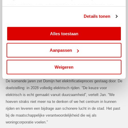
onze website, app, advertenties en communicatie aan
De kennismaking met AVIA VOLT vond plaats tijdens een seminar. “Ik
jouw interesses aan. Door op ‘alles toestaan’ te klikken
was bij een bijeenkomst van Technolease waar iemand van AVIA
Details tonen
ga je hiermee akkoord. Je kunt je cookievoorkeuren altijd
VOLT vol enthousiasme vertelde over laadoplossingen. Dat sprak mij
weer aanpassen.
aan. We werken samen met een andere partij in het zuiden van het
Alles toestaan
land, maar ik dacht: het zou fijn zijn als er een bedrijf dichterbij zit,
voor onder andere korte vragen. Dat persoonlijke contact vond ik bij
AVIA VOLT en de samenwerking verloopt uitstekend.”
Aanpassen
Weigeren
Vooruitkijken naar 2028
De komende jaren zet Domijn het elektrificatieproces gestaag door. De
doelstelling: in 2028 volledig elektrisch rijden. “De keuze voor
elektrisch is echt gemaakt vanuit duurzaamheid”, vertelt Jan. “We
hoeven straks niet meer na te denken of we het centrum in kunnen
rijden en leveren een bijdrage aan schonere lucht in de stad. Het past
bij de maatschappelijke verantwoordelijkheid die wij als
woningcorporatie voelen.”