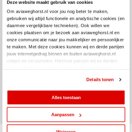
Deze website maakt gebruik van cookies
Om aviaweghorst.nl voor jou nog beter te maken,
gebruiken wij altijd functionele en analytische cookies (en
AVIA Tankkaart
daarmee vergelijkbare technieken). Ook willen we
cookies plaatsen om je bezoek aan aviaweghorst.nl en
Voor het zakelijk segment biedt AVIA de AVIA Tankkaart aan, een
onze communicatie naar jou makkelijker en persoonlijker
tankpas die staat voor eenvoudig en snel afrekenen, online beheer en
te maken. Met deze cookies kunnen wij en derde partijen
natuurlijk voordelig tanken. Met de AVIA Tankkaart kunt u bijna altijd
jouw internetgedrag binnen en buiten aviaweghorst.nl
24/7 tanken. Vanaf 1 december 2014 zijn alle technische
volgen en verzamelen. Hiermee passen wij en derden
voorbereidingen afgerond en worden de tankpassen wederzijds
onze website, app, advertenties en communicatie aan
geaccepteerd.
jouw interesses aan. Door op ‘alles toestaan’ te klikken
Details tonen
ga je hiermee akkoord. Je kunt je cookievoorkeuren altijd
Hier vindt u meer informatie over de
tankpas van AVIA
!
weer aanpassen.
Alles toestaan
Delen
Aanpassen
Weigeren