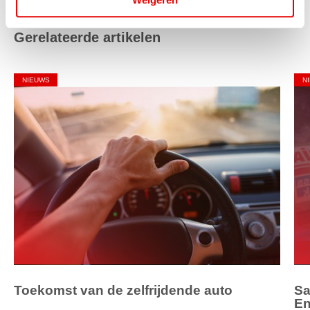
Gerelateerde artikelen
NIEUWS
N
Toekomst van de zelfrijdende auto
Sa
En