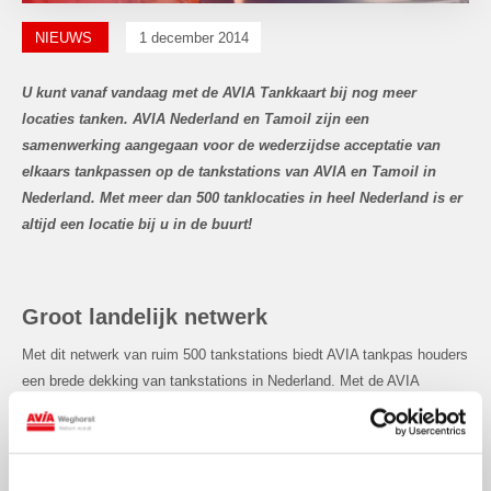
NIEUWS
1 december 2014
U kunt vanaf vandaag met de AVIA Tankkaart bij nog meer
locaties tanken. AVIA Nederland en Tamoil zijn een
samenwerking aangegaan voor de wederzijdse acceptatie van
elkaars tankpassen op de tankstations van AVIA en Tamoil in
Nederland. Met meer dan 500 tanklocaties in heel Nederland is er
altijd een locatie bij u in de buurt!
Groot landelijk netwerk
Met dit netwerk van ruim 500 tankstations biedt AVIA tankpas houders
een brede dekking van tankstations in Nederland. Met de AVIA
Tankkaart kunnen klanten niet alleen bij ruim 300 AVIA en 130 Tamoil
locaties tanken, maar ook nog eens bij een 50-tal geselecteerde Esso
tankstations. AVIA en Tamoil willen door deze samenwerking hun
zakelijke klanten een betere service en meer flexibiliteit bieden.