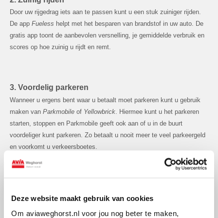
Door uw rijgedrag iets aan te passen kunt u een stuk zuiniger rijden.
De app
Fueless
helpt met het besparen van brandstof in uw auto. De
gratis app toont de aanbevolen versnelling, je gemiddelde verbruik en
scores op hoe zuinig u rijdt en remt.
3. Voordelig parkeren
Wanneer u ergens bent waar u betaalt moet parkeren kunt u gebruik
maken van
Parkmobile
of
Yellowbrick
. Hiermee kunt u het parkeren
starten, stoppen en Parkmobile geeft ook aan of u in de buurt
voordeliger kunt parkeren. Zo betaalt u nooit meer te veel parkeergeld
en voorkomt u verkeersboetes.
4. Auto Reply bellers
Deze website maakt gebruik van cookies
Als u tijdens het rijden wordt gebeld maar niet handfree kan of wil
bellen, kunt u de app
Auto Reply
gebruiken. Op het moment dat u
Om aviaweghorst.nl voor jou nog beter te maken,