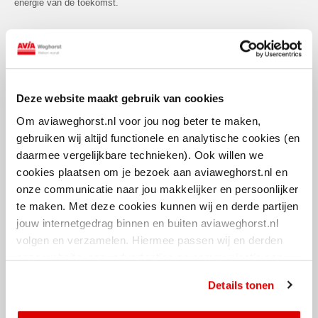
energie van de toekomst.
3. Kwaliteit
Hoge kwaliteit van brandstof waarborgt niet alleen een zuiniger
verbruik, maar is ook onderhoudsvriendelijk voor je wagenpark. We
Deze website maakt gebruik van cookies
maken gebruik van ons eigen depot in Enschede om verschillende
Om aviaweghorst.nl voor jou nog beter te maken,
schonere brandstoffen te blenden. Hierdoor kunnen we zuinigere en
gebruiken wij altijd functionele en analytische cookies (en
vooral schonere liters aanbieden. We voorzien daarnaast ook in
daarmee vergelijkbare technieken). Ook willen we
verschillende laadmogelijkheden. Dit kunnen vaste laadpunten zijn bij
cookies plaatsen om je bezoek aan aviaweghorst.nl en
bedrijven, op onze AVIA stations of mobiele laadmodules die tijdelijk
onze communicatie naar jou makkelijker en persoonlijker
op locaties kunnen worden geplaatst.
te maken. Met deze cookies kunnen wij en derde partijen
jouw internetgedrag binnen en buiten aviaweghorst.nl
volgen en verzamelen. Hiermee passen wij en derden
onze website, app, advertenties en communicatie aan
4. Gemak
jouw interesses aan. Door op ‘alles toestaan’ te klikken
We ontzorgen je op alle mogelijke manieren. We bieden je onderweg in
Details tonen
ga je hiermee akkoord. Je kunt je cookievoorkeuren altijd
binnen- en buitenland alle diensten en service die je nodig hebt. We
weer aanpassen.
zorgen ervoor dat je overal kunt tanken, zowel onderweg en/of op uw