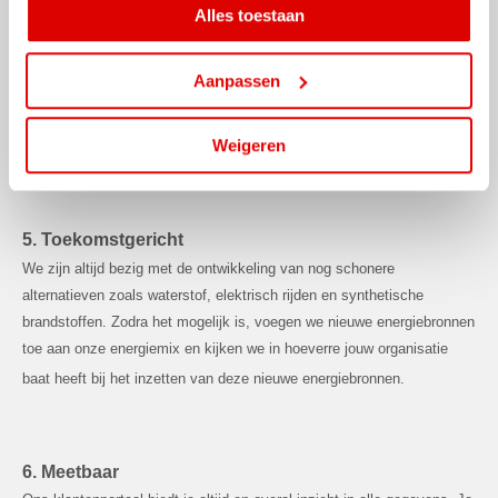
eigen locatie(s) en we kunnen voorzien in laadfaciliteiten op elke
Alles toestaan
gewenste locatie. Met de AVIA Card kunnen alle medewerkers
zorgeloos de weg op. Met de pas kun je snel, eenvoudig en voordelig
Aanpassen
laden en tanken en krijg je één verzamelfactuur voor alle afgenomen
diensten. In het aan de pas gekoppelde portaal heb je inzicht in alle
Weigeren
gegevens.
5. Toekomstgericht
We zijn altijd bezig met de ontwikkeling van nog schonere
alternatieven zoals waterstof, elektrisch rijden en synthetische
brandstoffen. Zodra het mogelijk is, voegen we nieuwe energiebronnen
toe aan onze energiemix en kijken we in hoeverre jouw organisatie
baat heeft bij het inzetten van deze nieuwe energiebronnen.
6. Meetbaar