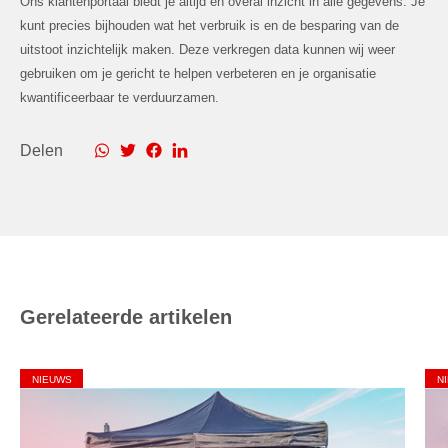
Ons klantenportaal biedt je altijd en overal inzicht in alle gegevens. Je
kunt precies bijhouden wat het verbruik is en de besparing van de
uitstoot inzichtelijk maken. Deze verkregen data kunnen wij weer
gebruiken om je gericht te helpen verbeteren en je organisatie
kwantificeerbaar te verduurzamen.
Delen
Gerelateerde artikelen
NIEUWS
N