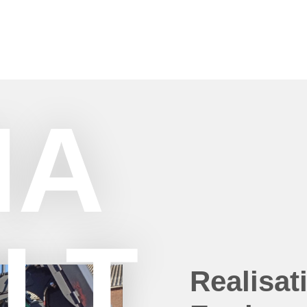
IA
LT
Realisat