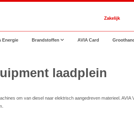
Zakelijk
 Energie
nsitiepartner
Brandstoffen
Geschiedenis
Tankstations
AVIA Card
FAQ
Contact
Brandstoffen
Groothand
uipment laadplein
ines om van diesel naar elektrisch aangedreven materieel. AVIA V
om.