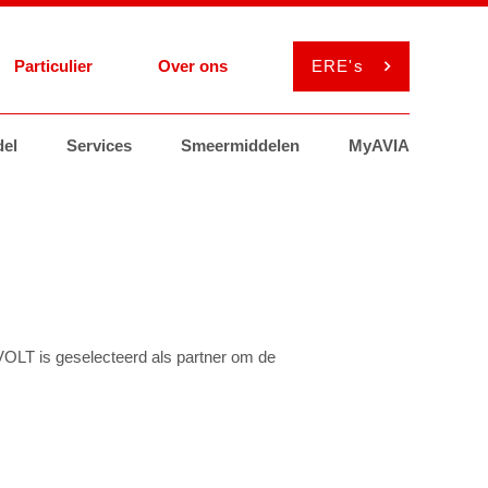
Particulier
Over ons
ERE's
el
Nieuws
Services
Services
Vacatures
Smeermiddelen
Smeermiddelen
Word AVIA ondernemer
ViaAVIA
MyAVIA
OLT is geselecteerd als partner om de