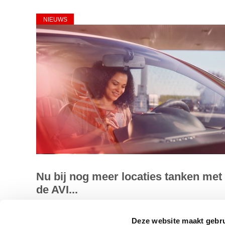
NIEUWS
Nu bij nog meer locaties tanken met
de AVI...
U kunt vanaf vandaag met de AVIA Tankkaart bij nog mee
Deze website maakt gebru
locaties tanken. AVIA Nederland en Tamoil zijn een