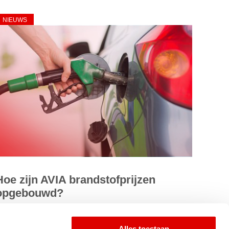
NIEUWS
Hoe zijn AVIA brandstofprijzen
opgebouwd?
e Nederlandse brandstofmarkt is zeer competitief en
terk in beweging en AVIA concurreert in deze markt op
Alles toestaan