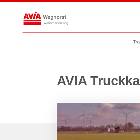
Tankstations
AVIA VOLT
AVIA
Tra
AVIA Truckka