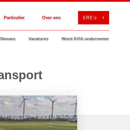
Particulier
Over ons
ERE's
el
Nieuws
Services
Services
Vacatures
Smeermiddelen
Smeermiddelen
Word AVIA ondernemer
ViaAVIA
MyAVIA
ransport