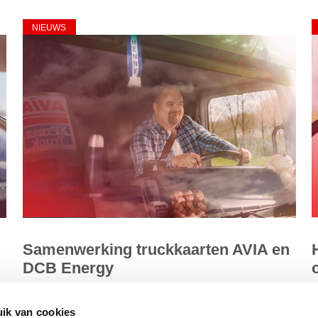
NIEUWS
Samenwerking truckkaarten AVIA en
DCB Energy
r
Wij zijn met DCB Energy een samenwerking aangegaan
D
ik van cookies
voor de wederzijdse acceptatie van elkaars truckkaarten
s