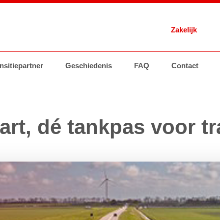
Zakelijk
 Energie
nsitiepartner
Brandstoffen
Geschiedenis
Tankstations
AVIA Card
FAQ
Contact
Brandstoffen
Groothand
art, dé tankpas voor t