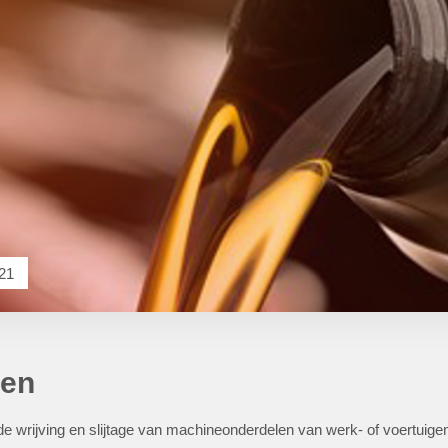
21
len
 wrijving en slijtage van machineonderdelen van werk- of voertuigen