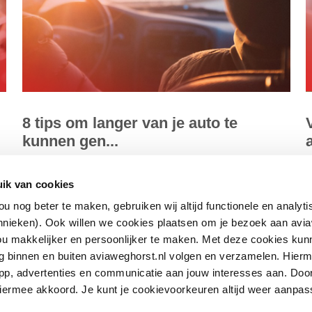
8 tips om langer van je auto te
kunnen gen...
Je koopt een nieuwe of tweedehands auto en wil hier
D
ik van cookies
ok
uiteraard zo lang mogelijk van genieten. Dit doe je door de
a
u nog beter te maken, gebruiken wij altijd functionele en analyt
auto goed te onderho...
o
hnieken). Ook willen we cookies plaatsen om je bezoek aan avia
u makkelijker en persoonlijker te maken. Met deze cookies kun
Lees meer
L
rag binnen en buiten aviaweghorst.nl volgen en verzamelen. Hier
pp, advertenties en communicatie aan jouw interesses aan. Door 
 hiermee akkoord. Je kunt je cookievoorkeuren altijd weer aanpas