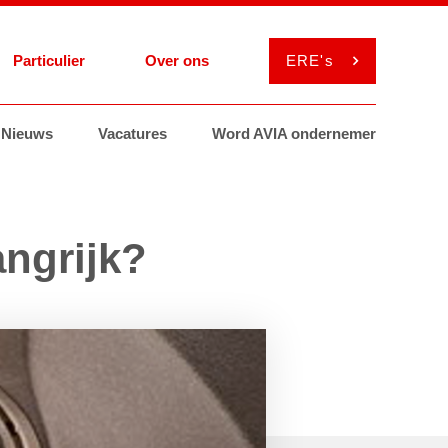
Particulier
Over ons
ERE's
el
Nieuws
Services
Services
Vacatures
Smeermiddelen
Smeermiddelen
Word AVIA ondernemer
ViaAVIA
MyAVIA
ngrijk?