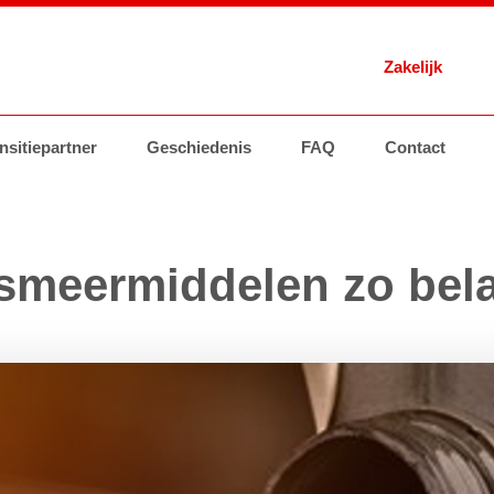
Zakelijk
 Energie
nsitiepartner
Brandstoffen
Geschiedenis
Tankstations
AVIA Card
FAQ
Contact
Brandstoffen
Groothand
smeermiddelen zo bela