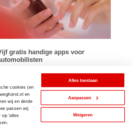
Vijf gratis handige apps voor
automobilisten
e smartphone is handig voor navigatie, maar er zijn meer
pps die u verder op weg kunnen helpen. Apps waarmee u
Alles toestaan
ische cookies (en
nder andere files...
weghorst.nl en
Aanpassen
nen wij en derde
ees meer
mee passen wij
Weigeren
op ‘alles
sen.