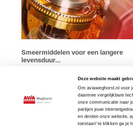
Smeermiddelen voor een langere
levensduur...
Brandstoffen zijn nodig om je auto vooruit te krijgen en
Deze website maakt gebru
smeermiddelen zorgen ervoor dat de motor van je auto o
Om aviaweghorst.nl voor jo
daadwerkelijk blij...
daarmee vergelijkbare tec
onze communicatie naar jo
Lees meer
partijen jouw internetged
en derden onze website, a
toestaan’ te klikken ga je