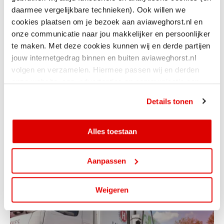
daarmee vergelijkbare technieken). Ook willen we
cookies plaatsen om je bezoek aan aviaweghorst.nl en
onze communicatie naar jou makkelijker en persoonlijker
te maken. Met deze cookies kunnen wij en derde partijen
jouw internetgedrag binnen en buiten aviaweghorst.nl
volgen en verzamelen. Hiermee passen wij en derden
onze website, app, advertenties en communicatie aan
jouw interesses aan. Door op ‘alles toestaan’ te klikken
Details tonen
ga je hiermee akkoord. Je kunt je cookievoorkeuren altijd
weer aanpassen.
Alles toestaan
THEO POUW
Aanpassen
Weigeren