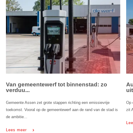
Van gemeentewerf tot binnenstad: zo
Au
verduu...
ui
Gemeente Assen zet grote stappen richting een emissievrije
Op 
toekomst. Vooral op de gemeentewerf aan de rand van de stad is
zit 
de ambitie...
Le
Lees meer