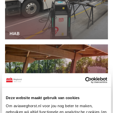
HIAB
Deze website maakt gebruik van cookies
Om aviaweghorst.nl voor jou nog beter te maken,
AVIA VOLT HOOGEZAND
gebruiken wij altijd functionele en analytische cookies (en